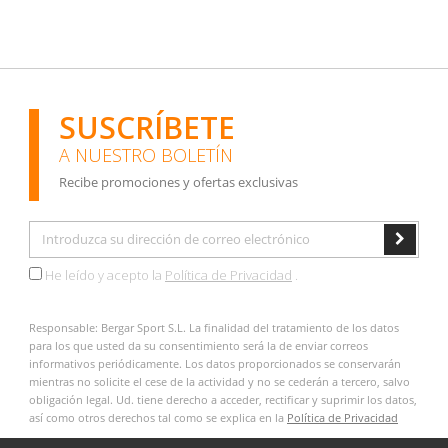
SUSCRÍBETE
A NUESTRO BOLETÍN
Recibe promociones y ofertas exclusivas
He leído y acepto la
Política de Privacidad
.
Responsable: Bergar Sport S.L. La finalidad del tratamiento de los datos
para los que usted da su consentimiento será la de enviar correos
informativos periódicamente. Los datos proporcionados se conservarán
mientras no solicite el cese de la actividad y no se cederán a tercero, salvo
obligación legal. Ud. tiene derecho a acceder, rectificar y suprimir los datos,
así como otros derechos tal como se explica en la
Política de Privacidad