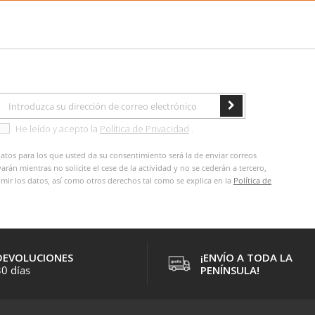
He leído y acepto la
Política de Privacidad
.
datos para los que usted da su consentimiento será la de enviar correos
án mientras no solicite el cese de la actividad y no se cederán a tercero,
primir los datos, así como otros derechos tal como se explica en la
Política de
DEVOLUCIONES
¡ENVÍO A TODA LA
0 días
PENÍNSULA!