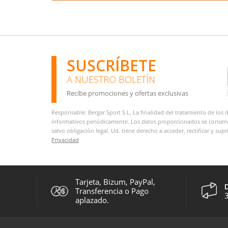
SUSCRÍBETE
A NUESTRO BOLETÍN
Recibe promociones y ofertas exclusivas
Responsable: Bergar Sport S.L. La finalidad del tratamiento de los 
informativos periódicamente. Los datos proporcionados se conservar
salvo obligación legal. Ud. tiene derecho a acceder, rectificar y su
Privacidad
Tarjeta, Bizum, PayPal,
Transferencia o Pago
3
aplazado.