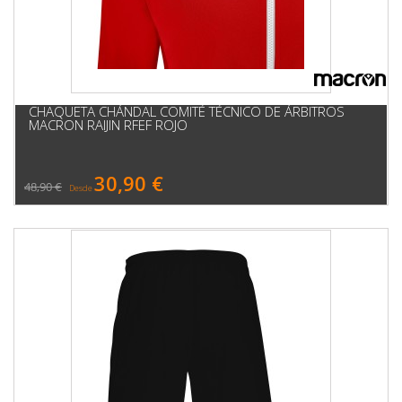
CHAQUETA CHÁNDAL COMITÉ TÉCNICO DE ÁRBITROS
MACRON RAIJIN RFEF ROJO
30,90 €
48,90 €
Desde