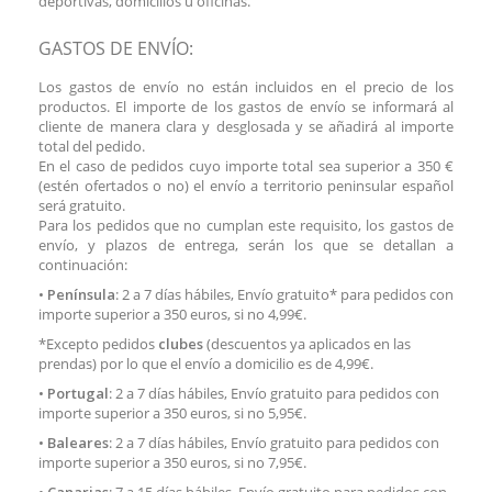
deportivas, domicilios u oficinas.
GASTOS DE ENVÍO:
Los gastos de envío no están incluidos en el precio de los
productos. El importe de los gastos de envío se informará al
cliente de manera clara y desglosada y se añadirá al importe
total del pedido.
En el caso de pedidos cuyo importe total sea superior a 350 €
(estén ofertados o no) el envío a territorio peninsular español
será gratuito.
Para los pedidos que no cumplan este requisito, los gastos de
envío, y plazos de entrega, serán los que se detallan a
continuación:
•
Península
: 2 a 7 días hábiles, Envío gratuito* para pedidos con
importe superior a 350 euros, si no 4,99€.
*Excepto pedidos
clubes
(descuentos ya aplicados en las
prendas) por lo que el envío a domicilio es de 4,99€.
•
Portugal
: 2 a 7 días hábiles, Envío gratuito para pedidos con
importe superior a 350 euros, si no 5,95€.
•
Baleares
: 2 a 7 días hábiles, Envío gratuito para pedidos con
importe superior a 350 euros, si no 7,95€.
•
Canarias
: 7 a 15 días hábiles, Envío gratuito para pedidos con