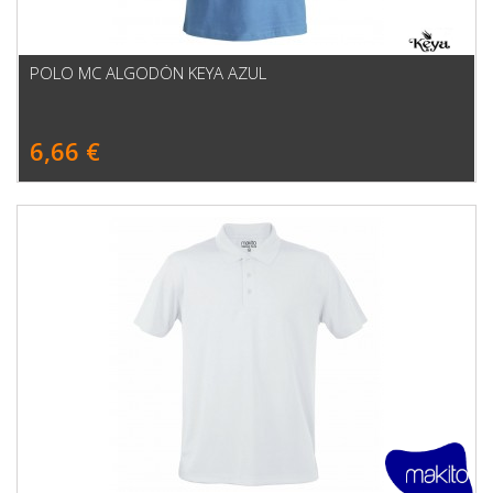
POLO MC ALGODÓN KEYA AZUL
6,66 €