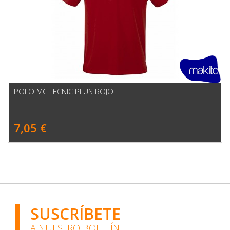
POLO MC TECNIC PLUS ROJO
7,05 €
SUSCRÍBETE
A NUESTRO BOLETÍN