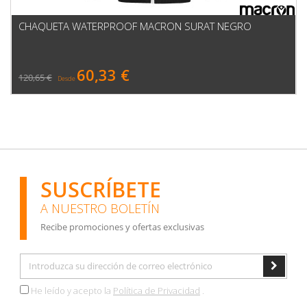
CHAQUETA WATERPROOF MACRON SURAT NEGRO
60,33 €
120,65 €
Desde
SUSCRÍBETE
A NUESTRO BOLETÍN
Recibe promociones y ofertas exclusivas
He leído y acepto la
Política de Privacidad
.