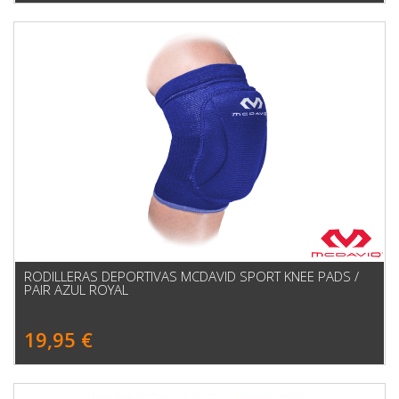
RODILLERAS DEPORTIVAS MCDAVID SPORT KNEE PADS /
PAIR AZUL ROYAL
19,95 €