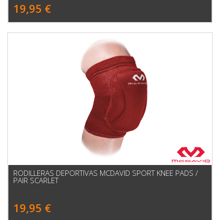
19,95 €
RODILLERAS DEPORTIVAS MCDAVID SPORT KNEE PADS /
PAIR SCARLET
19,95 €