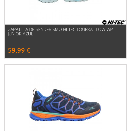
ZAPATILLA DE SENDERISMO HI-TEC TOUBKAL LOW WP
JUNIOR AZUL
59,99 €