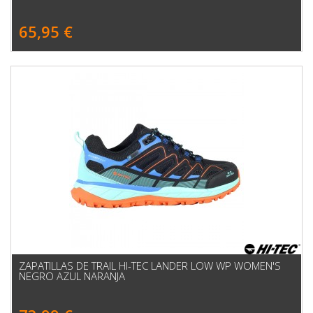
65,95 €
ZAPATILLAS DE TRAIL HI-TEC LANDER LOW WP WOMEN'S
NEGRO AZUL NARANJA