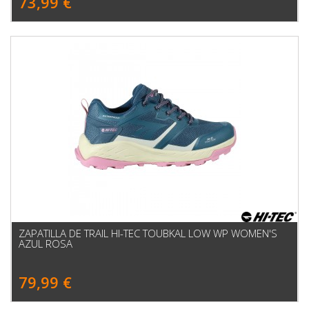
73,99 €
ZAPATILLA DE TRAIL HI-TEC TOUBKAL LOW WP WOMEN'S
AZUL ROSA
79,99 €