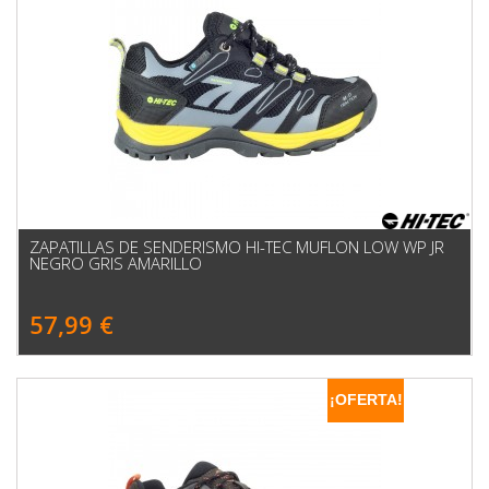
ZAPATILLAS DE SENDERISMO HI-TEC MUFLON LOW WP JR
NEGRO GRIS AMARILLO
57,99 €
¡OFERTA!