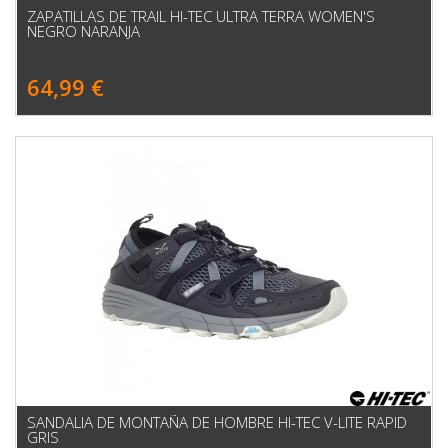
ZAPATILLAS DE TRAIL HI-TEC ULTRA TERRA WOMEN'S
NEGRO NARANJA
64,99 €
SANDALIA DE MONTAÑA DE HOMBRE HI-TEC V-LITE RAPID
GRIS