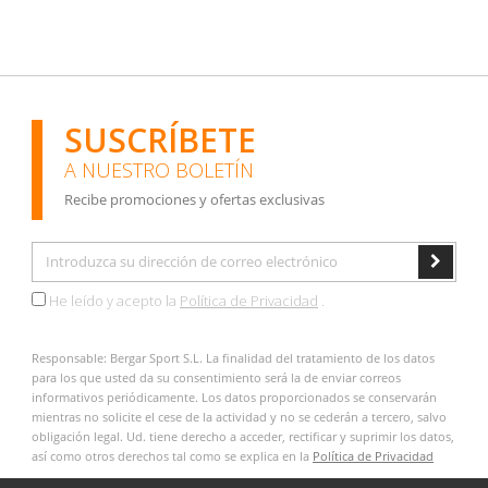
SUSCRÍBETE
A NUESTRO BOLETÍN
Recibe promociones y ofertas exclusivas
He leído y acepto la
Política de Privacidad
.
Responsable: Bergar Sport S.L. La finalidad del tratamiento de los datos
para los que usted da su consentimiento será la de enviar correos
informativos periódicamente. Los datos proporcionados se conservarán
mientras no solicite el cese de la actividad y no se cederán a tercero, salvo
obligación legal. Ud. tiene derecho a acceder, rectificar y suprimir los datos,
así como otros derechos tal como se explica en la
Política de Privacidad