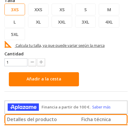
Talla
3XS
XXS
XS
S
M
L
XL
XXL
3XL
4XL
5XL
Calcula tu talla, ya que puede variar según la marca
Cantidad
Añadir a la cesta
Detalles del producto
Ficha técnica