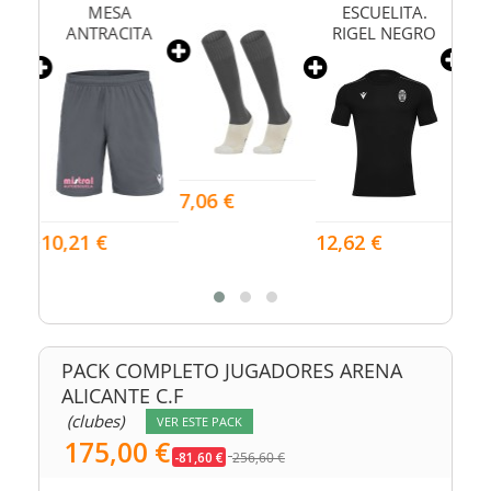
MESA
ESCUELITA.
ME
A.
ANTRACITA
RIGEL NEGRO
SA
7,06 €
10,2
10,21 €
12,62 €
PACK COMPLETO JUGADORES ARENA
ALICANTE C.F
(clubes)
VER ESTE PACK
175,00 €
-81,60 €
256,60 €