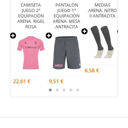
TA
CAMISETA
PANTALÓN
MEDIAS
ª
JUEGO 2ª
JUEGO 1ª
ARENA. NITRO
AR
IÓN
EQUIPACIÓN
EQUIPACIÓN
II ANTRACITA
GEL
ARENA. RIGEL
ARENA. MESA
TA
ROSA
ANTRACITA
6,58 €
6,58
22,61 €
9,51 €