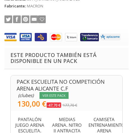
Fabricante:
MACRON
ESTE PRODUCTO TAMBIÉN ESTÁ
DISPONIBLE EN UN PACK
PACK ESCUELITA NO COMPETICIÓN
ARENA ALICANTE C.F
(clubes)
VER ESTE PACK
130,00 €
-47,70 €
177,70 €
TA
PANTALÓN
MEDIAS
CAMISETA
P
ª
JUEGO ARENA
ARENA. NITRO
ENTRENAMIENTO
JU
IÓN
ESCUELITA.
II ANTRACITA
ARENA
E