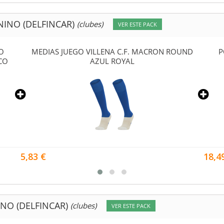
NINO (DELFINCAR)
(clubes)
VER ESTE PACK
O
MEDIAS JUEGO VILLENA C.F. MACRON ROUND
P
CO
AZUL ROYAL
5,83 €
18,4
INO (DELFINCAR)
(clubes)
VER ESTE PACK