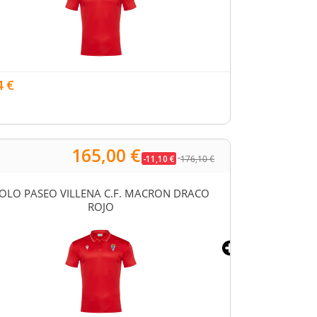
19,89 €
4 €
165,00 €
-11,10 €
176,10 €
OLO PASEO VILLENA C.F. MACRON DRACO
SUDADERA VILL
ROJO