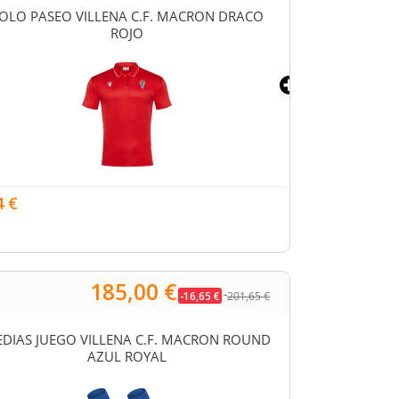
OLO PASEO VILLENA C.F. MACRON DRACO
SUDADERA VILL
ROJO
19,89 €
4 €
185,00 €
-16,65 €
201,65 €
DIAS JUEGO VILLENA C.F. MACRON ROUND
POLO PASEO
AZUL ROYAL