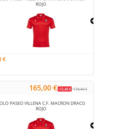
ROJO
20,14 €
8 €
165,00 €
-13,40 €
178,40 €
OLO PASEO VILLENA C.F. MACRON DRACO
SUDADERA VILL
ROJO