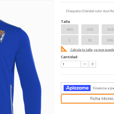
Chaqueta Chándal color Azul R
Talla
4XS
3XS
XXS
L
XL
XXL
Calcula tu talla, ya que pued
Cantidad
Ficha técnic