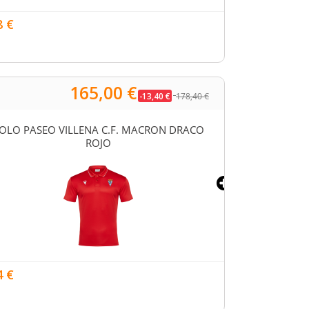
20,14 €
8 €
165,00 €
-13,40 €
178,40 €
OLO PASEO VILLENA C.F. MACRON DRACO
SUDADERA VILL
ROJO
19,89 €
4 €