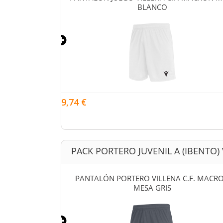
JO
BLANCO
9,74 €
PACK PORTERO JUVENIL A (IBENTO) 
C.F. (IBENTO)
PANTALÓN PORTERO VILLENA C.F. MACR
 FLÚOR
MESA GRIS