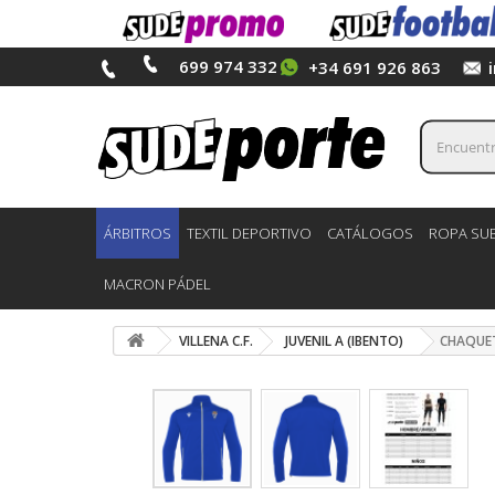
699 974 332
+34 691 926 863
ÁRBITROS
TEXTIL DEPORTIVO
CATÁLOGOS
ROPA SUB
MACRON PÁDEL
VILLENA C.F.
JUVENIL A (IBENTO)
CHAQUET