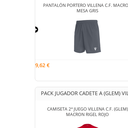
 C.F. FEMENINO
PANTALÓN PORTERO VILLENA C.F. MACR
VERDE FLÚOR
MESA GRIS
9,62 €
PACK JUGADOR CADETE A (GLEM) VIL
C.F. (GLEM)
CAMISETA 2ª JUEGO VILLENA C.F. (GLEM)
YAL
MACRON RIGEL ROJO