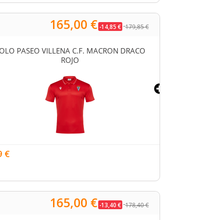
165,00 €
-14,85 €
179,85 €
OLO PASEO VILLENA C.F. MACRON DRACO
SUDADERA VILL
ROJO
19,72 €
9 €
165,00 €
-13,40 €
178,40 €