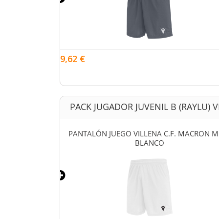
9,62 €
PACK JUGADOR JUVENIL B (RAYLU) VI
C.F. (RAYLU)
PANTALÓN JUEGO VILLENA C.F. MACRON M
JO
BLANCO