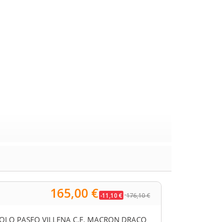
165,00 €
-11,10 €
176,10 €
OLO PASEO VILLENA C.F. MACRON DRACO
SUDADERA VILL