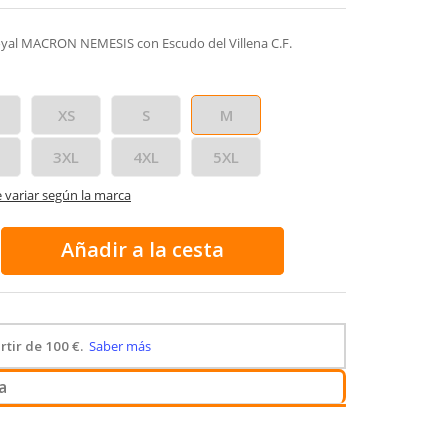
oyal MACRON NEMESIS con Escudo del Villena C.F.
XS
S
M
3XL
4XL
5XL
e variar según la marca
Añadir a la cesta
a