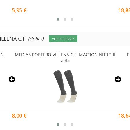
5,95 €
18,8
LLENA C.F.
(clubes)
VER ESTE PACK
ON
MEDIAS PORTERO VILLENA C.F. MACRON NITRO II
P
GRIS
8,00 €
18,6