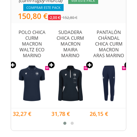
(curm-rugby-murcia)
VER ESTE PACK
COMPRAR ESTE PACK
150,80 €
-2,00 €
152,80 €
TA
POLO CHICA
SUDADERA
PANTALÓN
A
CURM
CHICA CURM
CHÁNDAL
URM
MACRON
MACRON
CHICA CURM
N
WALTZ ECO
MAIRA
MACRON
M
IS
MARINO
MARINO
ARAS MARINO
32,27 €
31,78 €
26,15 €
27,8